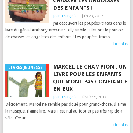
CHASSER LES ANGOISSES
DES ENFANTS !
Jean-François
|
juin 23, 2017
J’ai découvert les poupées-tracas dans le
livre du génial Anthony Browne : Billy se bile. Elles ont le pouvoir
de chasser les angoisses des enfants ! Les poupées-tracas
Lire plus
MARCEL LE CHAMPION : UN
LIVRES JEUNESSE
LIVRE POUR LES ENFANTS
QUI N’ONT PAS CONFIANCE
EN EUX
Jean-François
|
février 9, 2017
Décidément, Marcel ne semble pas doué pour grand-chose. Il aime
la musique, il aime lire. Mais il est nul au foot et pas très rapide à
vélo. Cœur
Lire plus