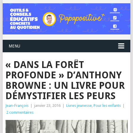
MENU
« DANS LA FORÊT
PROFONDE » D’ANTHONY
BROWNE : UN LIVRE POUR
DÉMYSTIFIER LES PEURS
Jean-François
|
janvier 23, 2016
|
Livres jeunesse
,
Pour les enfants
|
2 commentaires