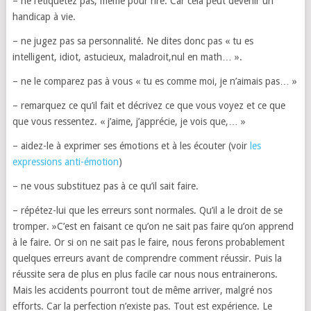
– ne l’étiquetez pas, même pour rire. Car cela peut devenir un
handicap à vie.
– ne jugez pas sa personnalité. Ne dites donc pas « tu es
intelligent, idiot, astucieux, maladroit,nul en math… ».
– ne le comparez pas à vous « tu es comme moi, je n’aimais pas… »
– remarquez ce qu’il fait et décrivez ce que vous voyez et ce que
que vous ressentez. « j’aime, j’apprécie, je vois que,… »
– aidez-le à exprimer ses émotions et à les écouter (voir
les
expressions anti-émotion
)
– ne vous substituez pas à ce qu’il sait faire.
– répétez-lui que les erreurs sont normales. Qu’il a le droit de se
tromper. »C’est en faisant ce qu’on ne sait pas faire qu’on apprend
à le faire. Or si on ne sait pas le faire, nous ferons probablement
quelques erreurs avant de comprendre comment réussir. Puis la
réussite sera de plus en plus facile car nous nous entrainerons.
Mais les accidents pourront tout de même arriver, malgré nos
efforts. Car la perfection n’existe pas. Tout est expérience. Le