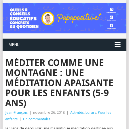
MENU
MÉDITER COMME UNE
MONTAGNE : UNE
MÉDITATION APAISANTE
POUR LES ENFANTS (5-9
ANS)
Jean-François
|
novembre 26, 2018
|
Activités
,
Loisirs
,
Pour les
enfants
|
Un commentaire
Je viens de découvrir une magnifique méditation destinée aux