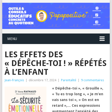
MENU
LES EFFETS DES
« DÉPÊCHE-TOI ! » RÉPÉTÉS
À L’ENFANT
Jean-François
|
décembre 17, 2024
|
Parentalité
|
9 commentaires
« Dépêche-toi », « Grouille »,
« Tu es trop long », « Je m’en
vais sans toi », « On est en
retard »,… Ces expressions
augmentent l’anxiété des