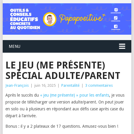
MENU
LE JEU (ME PRÉSENTE)
SPÉCIAL ADULTE/PARENT
Jean-François
|
juin 16, 2025
|
Parentalité
|
3 commentaires
Après le succès du
« jeu (me présente) » pour les enfants
, je vous
propose de télécharger une version adulte/parent. On peut jouer
en solo ou à plusieurs en répondant aux défis case après case du
départ à l’arrivée.
Bonus : il y a 2 plateaux de 17 questions. Amusez-vous bien !