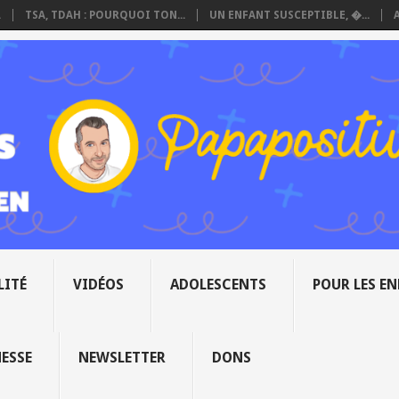
.
TSA, TDAH : POURQUOI TON...
UN ENFANT SUSCEPTIBLE, �...
LITÉ
VIDÉOS
ADOLESCENTS
POUR LES E
NESSE
NEWSLETTER
DONS