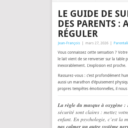
LE GUIDE DE S
DES PARENTS : 
RÉGULER
Jean-François
|
mars 27, 2026
|
Parentali
Vous connaissez cette sensation ? Votre 
le lait vient de se renverser sur la table
inexorablement. L’explosion est proche.
Rassurez-vous : c’est profondément huma
aussi un marathon d’épuisement physiqu
propres tempêtes émotionnelles, il nous
La règle du masque à oxygène :
D
sécurité sont claires : mettez vo
enfant. En psychologie, c’est la
pas calmer un autre système ner