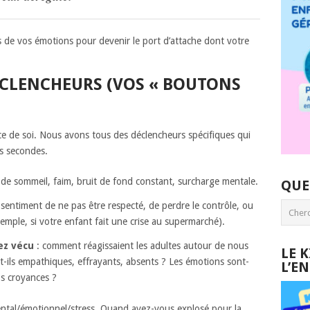
de vos émotions pour devenir le port d’attache dont votre
DÉCLENCHEURS (VOS « BOUTONS
e de soi. Nous avons tous des déclencheurs spécifiques qui
s secondes.
e sommeil, faim, bruit de fond constant, surcharge mentale.
QUE
sentiment de ne pas être respecté, de perdre le contrôle, ou
emple, si votre enfant fait une crise au supermarché).
ez vécu
: comment réagissaient les adultes autour de nous
LE 
t-ils empathiques, effrayants, absents ? Les émotions sont-
L’E
os croyances ?
ntal/émotionnel/stress. Quand avez-vous explosé pour la