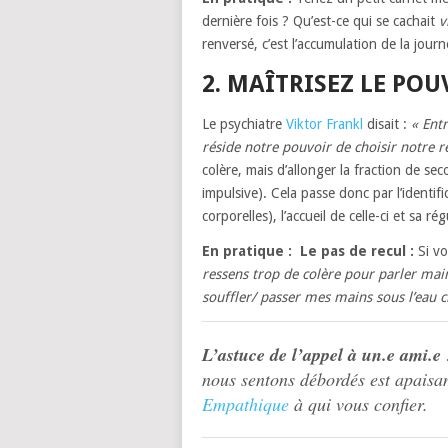
dernière fois ? Qu’est-ce qui se cachait
v
renversé, c’est l’accumulation de la jour
2. MAÎTRISEZ LE POU
Le psychiatre
Viktor Frankl
disait :
« Entr
réside notre pouvoir de choisir notre r
colère, mais d’allonger la fraction de sec
impulsive). Cela passe donc par l’identifi
corporelles), l’accueil de celle-ci et sa ré
En pratique :
Le pas de recul :
Si vo
ressens trop de colère pour parler mai
souffler/ passer mes mains sous l’eau
L’astuce de l’appel à un.e ami.e
nous sentons débordés est apaisa
Empathique
à qui vous confier.