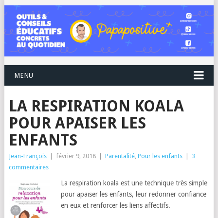
MENU
LA RESPIRATION KOALA
POUR APAISER LES
ENFANTS
Jean-François
|
février 9, 2018
|
Parentalité
,
Pour les enfants
|
3
commentaires
La respiration koala est une technique très simple
pour apaiser les enfants, leur redonner confiance
en eux et renforcer les liens affectifs.