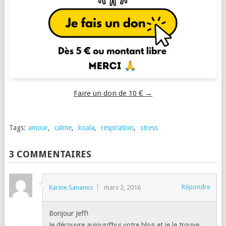
Faire un don de 10 € →
Tags:
amour
,
calme
,
koala
,
respiration
,
stress
3 COMMENTAIRES
Répondre
Karine Sananes
mars 2, 2016
Bonjour Jeff!
Je découvre aujourd’hui votre blog et je le trouve