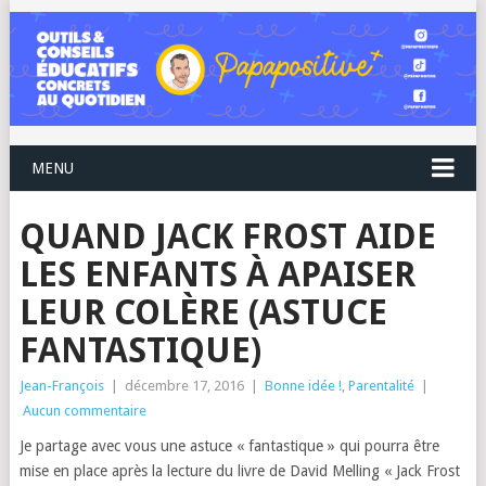
MENU
QUAND JACK FROST AIDE
LES ENFANTS À APAISER
LEUR COLÈRE (ASTUCE
FANTASTIQUE)
Jean-François
|
décembre 17, 2016
|
Bonne idée !
,
Parentalité
|
Aucun commentaire
Je partage avec vous une astuce « fantastique » qui pourra être
mise en place après la lecture du livre de David Melling « Jack Frost