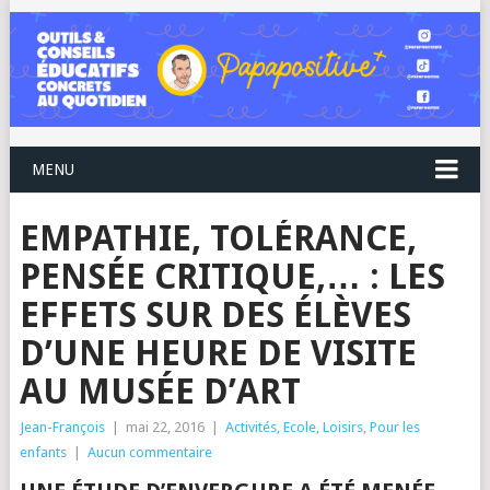
MENU
EMPATHIE, TOLÉRANCE,
PENSÉE CRITIQUE,… : LES
EFFETS SUR DES ÉLÈVES
D’UNE HEURE DE VISITE
AU MUSÉE D’ART
Jean-François
|
mai 22, 2016
|
Activités
,
Ecole
,
Loisirs
,
Pour les
enfants
|
Aucun commentaire