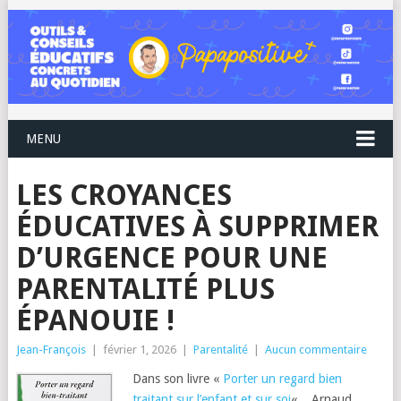
MENU
LES CROYANCES
ÉDUCATIVES À SUPPRIMER
D’URGENCE POUR UNE
PARENTALITÉ PLUS
ÉPANOUIE !
Jean-François
|
février 1, 2026
|
Parentalité
|
Aucun commentaire
Dans son livre «
Porter un regard bien
traitant sur l’enfant et sur soi
« , Arnaud