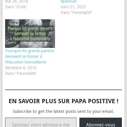
mai 26, 2018
épanouie
Dans "Ecole"
mars 31, 2023
Dans "Parentalité"
Pourquoi les grands-parents
devraient se former à
l’éducation bienveillante
décembre 8, 2016
Dans "Parentalité"
EN SAVOIR PLUS SUR PAPA POSITIVE !
Subscribe to get the latest posts sent to your email.
Saisissez votre adresse e-mail…
Abonnez-vous