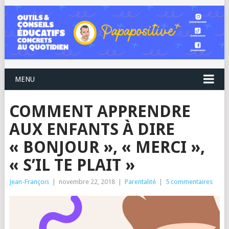
MENU
COMMENT APPRENDRE
AUX ENFANTS À DIRE
« BONJOUR », « MERCI »,
« S’IL TE PLAIT »
Jean-François
|
novembre 22, 2018
|
Parentalité
|
5 commentaires