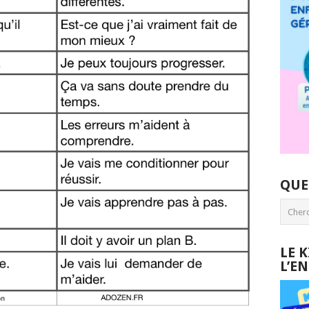
QUE
LE 
L’E