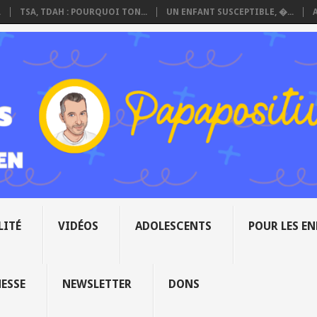
.
TSA, TDAH : POURQUOI TON...
UN ENFANT SUSCEPTIBLE, �...
LITÉ
VIDÉOS
ADOLESCENTS
POUR LES E
NESSE
NEWSLETTER
DONS