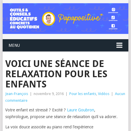
MENU
VOICI UNE SÉANCE DE
RELAXATION POUR LES
ENFANTS
Jean-François
|
novembre 9, 2016
|
Pour les enfants
,
Vidéos
|
Aucun
commentaire
Votre enfant est stressé ? Excité ?
Laure Goubron
,
sophrologue, propose une séance de relaxation qu’il va adorer.
La voix douce associée au piano rend l’expérience