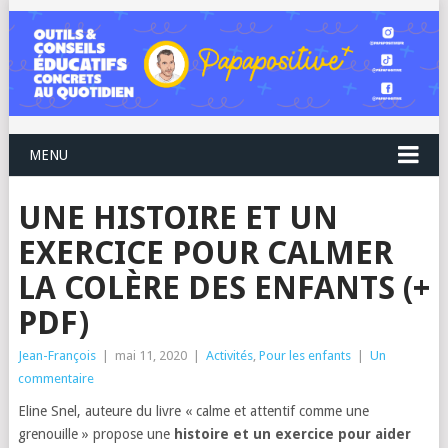
MENU
UNE HISTOIRE ET UN
EXERCICE POUR CALMER
LA COLÈRE DES ENFANTS (+
PDF)
Jean-François
|
mai 11, 2020
|
Activités
,
Pour les enfants
|
Un
commentaire
Eline Snel, auteure du livre « calme et attentif comme une
grenouille » propose une
histoire et un exercice pour aider