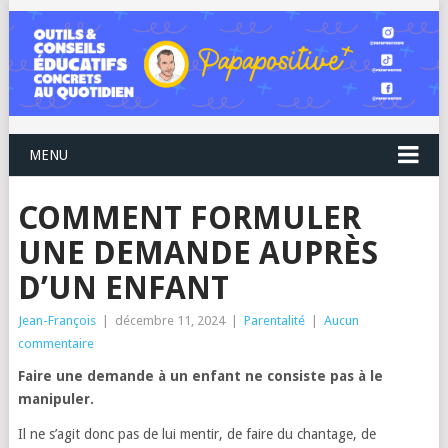
MENU
COMMENT FORMULER
UNE DEMANDE AUPRÈS
D’UN ENFANT
Jean-François
|
décembre 11, 2024
|
Parentalité
|
Aucun
commentaire
Faire une demande à un enfant ne consiste pas à le
manipuler.
Il ne s’agit donc pas de lui mentir, de faire du chantage, de