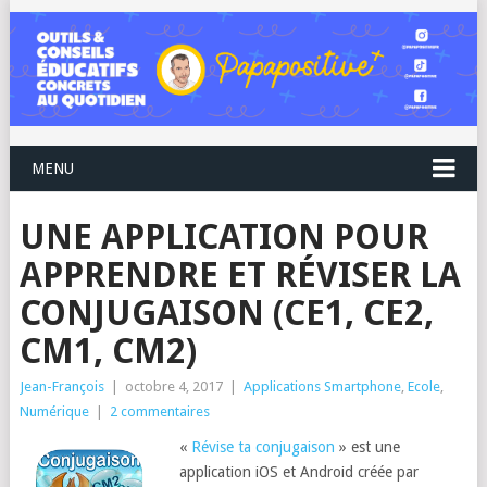
MENU
UNE APPLICATION POUR
APPRENDRE ET RÉVISER LA
CONJUGAISON (CE1, CE2,
CM1, CM2)
Jean-François
|
octobre 4, 2017
|
Applications Smartphone
,
Ecole
,
Numérique
|
2 commentaires
«
Révise ta conjugaison
» est une
application iOS et Android créée par