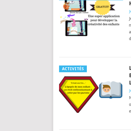
J
J
n
a
ACTIVITÉS
J
N
o
e