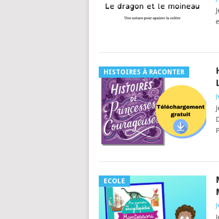
J
e
HISTOIRES À RACONTER
J
J
D
P
ECOLE
J
J