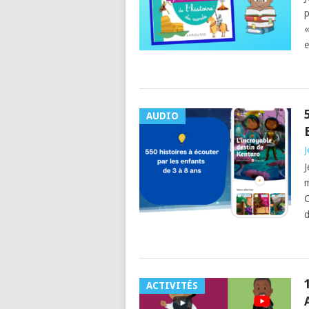
p
«
e
AUDIO
J
J
m
C
d
ACTIVITÉS