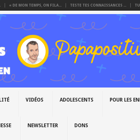
.
« DE MON TEMPS, ON FILA...
TESTE TES CONNAISSANCES ...
TU
LITÉ
VIDÉOS
ADOLESCENTS
POUR LES E
NESSE
NEWSLETTER
DONS