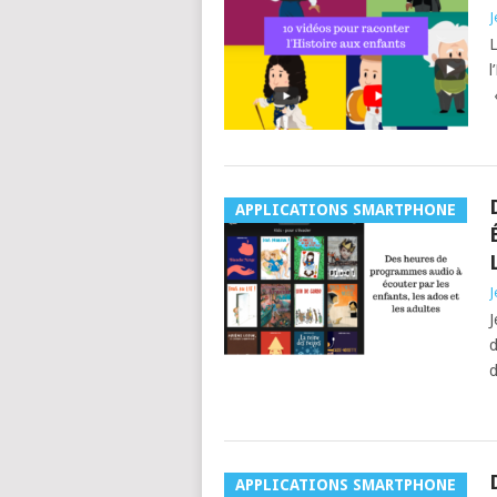
J
L
l
«
APPLICATIONS SMARTPHONE
J
J
d
d
APPLICATIONS SMARTPHONE