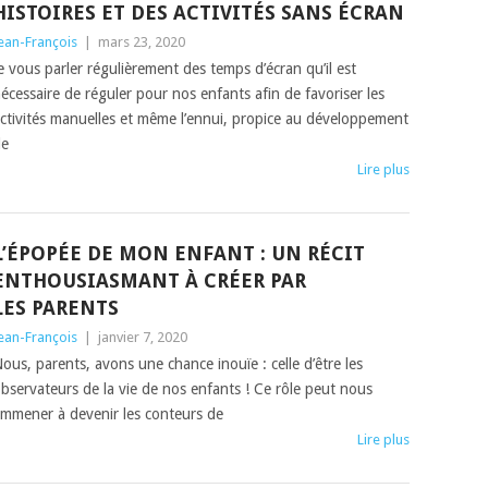
HISTOIRES ET DES ACTIVITÉS SANS ÉCRAN
ean-François
|
mars 23, 2020
e vous parler régulièrement des temps d’écran qu’il est
écessaire de réguler pour nos enfants afin de favoriser les
ctivités manuelles et même l’ennui, propice au développement
de
Lire plus
L’ÉPOPÉE DE MON ENFANT : UN RÉCIT
ENTHOUSIASMANT À CRÉER PAR
LES PARENTS
ean-François
|
janvier 7, 2020
ous, parents, avons une chance inouïe : celle d’être les
bservateurs de la vie de nos enfants ! Ce rôle peut nous
mmener à devenir les conteurs de
Lire plus