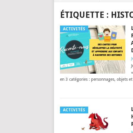
ÉTIQUETTE :
HIST
ACTIVITÉS
J
J
«
en 3 catégories : personnages, objets et
ACTIVITÉS
J