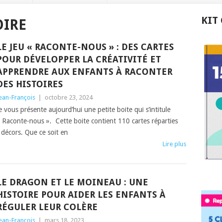
KIT
OIRE
LE JEU « RACONTE-NOUS » : DES CARTES
POUR DÉVELOPPER LA CRÉATIVITÉ ET
APPRENDRE AUX ENFANTS À RACONTER
DES HISTOIRES
ean-François
|
octobre 23, 2024
e vous présente aujourd’hui une petite boite qui s’intitule
 Raconte-nous ». Cette boite contient 110 cartes réparties
 décors. Que ce soit en
Lire plus
LE DRAGON ET LE MOINEAU : UNE
HISTOIRE POUR AIDER LES ENFANTS À
RÉGULER LEUR COLÈRE
ean-François
|
mars 18, 2023