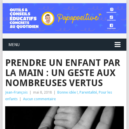
MENU
PRENDRE UN ENFANT PAR
LA MAIN : UN GESTE AUX
NOMBREUSES VERTUS
Jean-François
|
mai 8, 2018
|
Bonne idée !
,
Parentalité
,
Pour les
enfants
|
Aucun commentaire