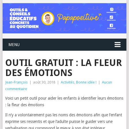
MENU
OUTIL GRATUIT : LA FLEUR
DES ÉMOTIONS
Jean-François
|
août 30, 2018
|
Activités
,
Bonne idée !
|
Aucun
commentaire
Voici un petit outil pour aider les enfants à identifier leurs émotions
: la fleur des émotions
Il n’y a volontairement pas les noms des émotions afin que l’enfant
exprime ses ressentis et que l’adulte puisse le guider vers une
verbalisation qui correspond le mieux à son état intérieur.