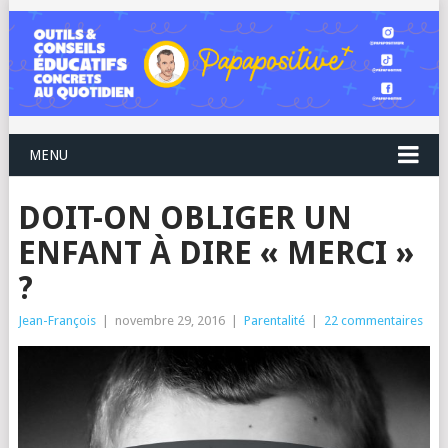
MENU
DOIT-ON OBLIGER UN
ENFANT À DIRE « MERCI »
?
Jean-François
|
novembre 29, 2016
|
Parentalité
|
22 commentaires