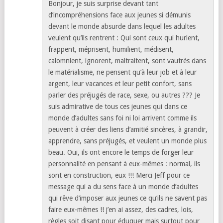
Bonjour, je suis surprise devant tant
d’incompréhensions face aux jeunes si démunis
devant le monde absurde dans lequel les adultes
veulent qu’ils rentrent : Qui sont ceux qui hurlent,
frappent, méprisent, humilient, médisent,
calomnient, ignorent, maltraitent, sont vautrés dans
le matérialisme, ne pensent qu’à leur job et à leur
argent, leur vacances et leur petit confort, sans
parler des préjugés de race, sexe, ou autres ??? Je
suis admirative de tous ces jeunes qui dans ce
monde d’adultes sans foi ni loi arrivent comme ils
peuvent à créer des liens d’amitié sincères, à grandir,
apprendre, sans préjugés, et veulent un monde plus
beau. Oui, ils ont encore le temps de forger leur
personnalité en pensant à eux-mêmes : normal, ils
sont en construction, eux !!! Merci Jeff pour ce
message qui a du sens face à un monde d’adultes
qui rêve d’imposer aux jeunes ce qu’ils ne savent pas
faire eux-mêmes !! j’en ai assez, des cadres, lois,
règles soit disant pour éduquer mais surtout pour