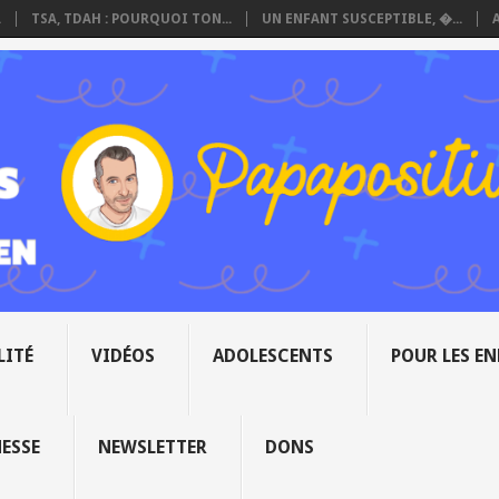
.
TSA, TDAH : POURQUOI TON...
UN ENFANT SUSCEPTIBLE, �...
LITÉ
VIDÉOS
ADOLESCENTS
POUR LES E
NESSE
NEWSLETTER
DONS