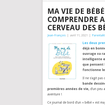
MA VIE DE BÉBÉ
COMPRENDRE A
CERVEAU DES B
Jean-François
|
avril 11, 2021
|
Parentali
Les deux prem
déjà en bonn
ouvrage va ra
intelligente 
que pensent 
fonctionne l
Il ne s’agit pas
bande dessin
premières années de vie,
d’un peu a
aventure !
Ce journal de bord d’un « bébé » est m