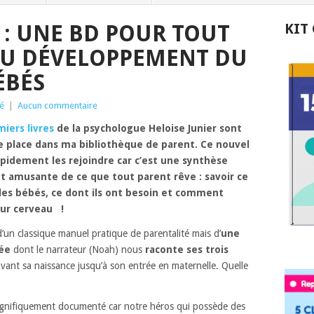
 : UNE BD POUR TOUT
KIT
U DÉVELOPPEMENT DU
ÉBÉS
té
|
Aucun commentaire
iers livres
de la psychologue Heloise Junier sont
e place dans ma bibliothèque de parent. Ce nouvel
pidement les rejoindre car c’est une synthèse
et amusante de ce que tout parent rêve : savoir ce
les bébés, ce dont ils ont besoin et comment
eur cerveau !
 d’un classique manuel pratique de parentalité mais d’
une
ée
dont le narrateur (Noah) nous
raconte ses trois
vant sa naissance jusqu’à son entrée en maternelle. Quelle
agnifiquement documenté car notre héros qui possède des