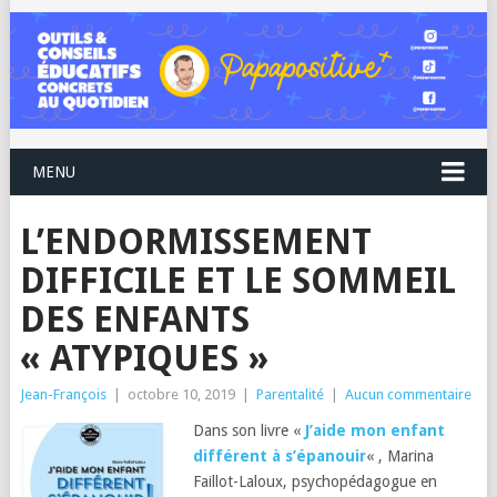
MENU
L’ENDORMISSEMENT
DIFFICILE ET LE SOMMEIL
DES ENFANTS
« ATYPIQUES »
Jean-François
|
octobre 10, 2019
|
Parentalité
|
Aucun commentaire
Dans son livre «
J’aide mon enfant
différent à s’épanouir
« , Marina
Faillot-Laloux, psychopédagogue en