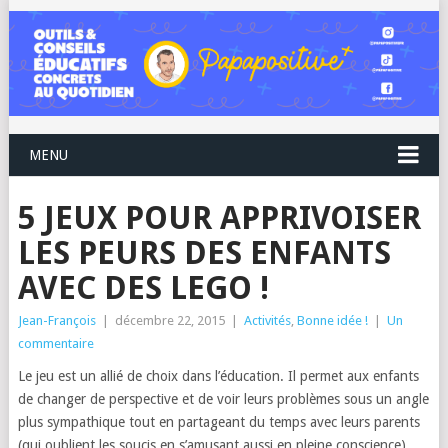
MENU
5 JEUX POUR APPRIVOISER
LES PEURS DES ENFANTS
AVEC DES LEGO !
Jean-François
|
décembre 22, 2015
|
Activités
,
Bonne idée !
|
Un
commentaire
Le jeu est un allié de choix dans l’éducation. Il permet aux enfants
de changer de perspective et de voir leurs problèmes sous un angle
plus sympathique tout en partageant du temps avec leurs parents
(qui oublient les soucis en s’amusant aussi en pleine conscience).