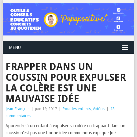
MENU
FRAPPER DANS UN
COUSSIN POUR EXPULSER
LA COLÈRE EST UNE
MAUVAISE IDÉE
Jean-François
|
juin 19, 2017
|
Pour les enfants
,
Vidéos
|
13
commentaires
Apprendre à un enfant à expulser sa colère en frappant dans un
coussin n’est pas une bonne idée comme nous explique Joel