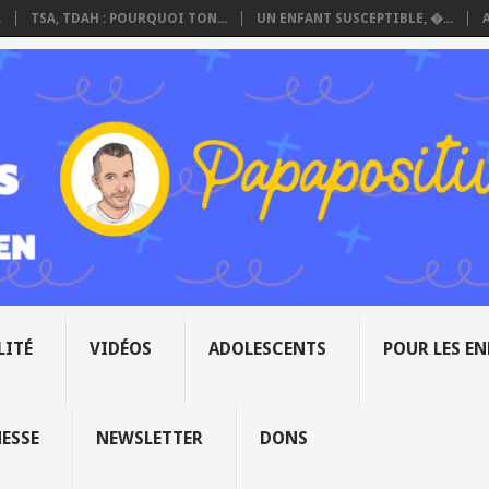
.
TSA, TDAH : POURQUOI TON...
UN ENFANT SUSCEPTIBLE, �...
LITÉ
VIDÉOS
ADOLESCENTS
POUR LES E
NESSE
NEWSLETTER
DONS