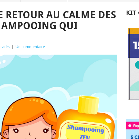
E RETOUR AU CALME DES
KIT
SHAMPOOING QUI
ivités
|
Un commentaire