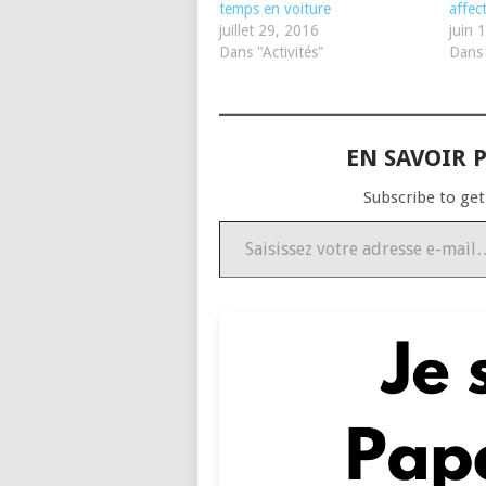
temps en voiture
affec
juillet 29, 2016
juin 
Dans "Activités"
Dans 
EN SAVOIR P
Subscribe to get
Saisissez votre adresse e-mail…