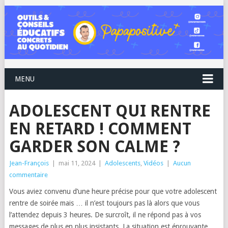
MENU
ADOLESCENT QUI RENTRE
EN RETARD ! COMMENT
GARDER SON CALME ?
Jean-François
|
mai 11, 2024
|
Adolescents
,
Vidéos
|
Aucun
commentaire
Vous aviez convenu d’une heure précise pour que votre adolescent
rentre de soirée mais … il n’est toujours pas là alors que vous
l’attendez depuis 3 heures. De surcroît, il ne répond pas à vos
messages de plus en plus insistants. La situation est éprouvante