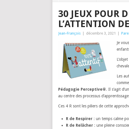
30 JEUX POUR 
L’ATTENTION D
Jean-François
|
décembre 3, 2021
|
Pare
Je vous
enfant
L’objet
cheval
Les au
comment
Pédagogie Perceptive®
. Il s’agit d
au centre des processus d’apprentissage
Ces 4 R sont les piliers de cette approch
R de Respirer
: un temps calme pou
R de Relâcher
: une pleine conscie