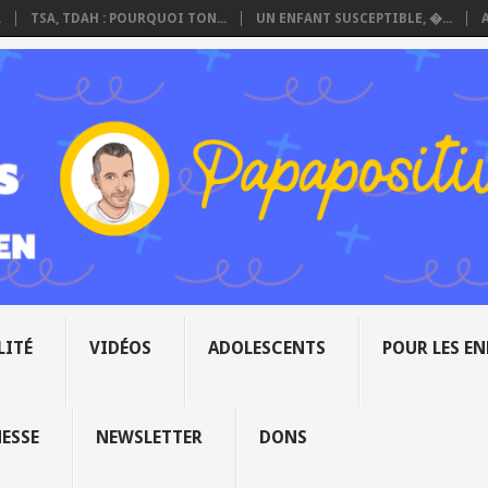
.
TSA, TDAH : POURQUOI TON...
UN ENFANT SUSCEPTIBLE, �...
LITÉ
VIDÉOS
ADOLESCENTS
POUR LES E
NESSE
NEWSLETTER
DONS