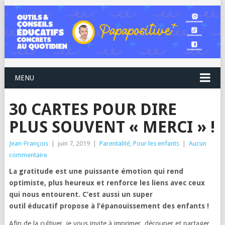
MENU
30 CARTES POUR DIRE
PLUS SOUVENT « MERCI » !
Jean-François
|
juin 7, 2019
|
Parentalité
,
Pour les enfants
|
Aucun
commentaire
La gratitude est une puissante émotion qui rend
optimiste, plus heureux et renforce les liens avec ceux
qui nous entourent. C’est aussi un super
outil éducatif propose à l’épanouissement des enfants !
Afin de la cultiver, je vous invite à imprimer, découper et partager