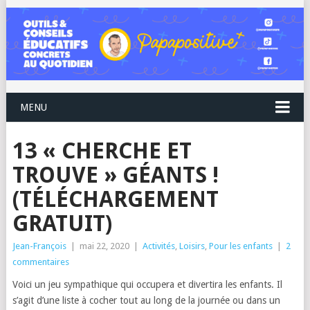
MENU
13 « CHERCHE ET
TROUVE » GÉANTS !
(TÉLÉCHARGEMENT
GRATUIT)
Jean-François
|
mai 22, 2020
|
Activités
,
Loisirs
,
Pour les enfants
|
2
commentaires
Voici un jeu sympathique qui occupera et divertira les enfants. Il
s’agit d’une liste à cocher tout au long de la journée ou dans un