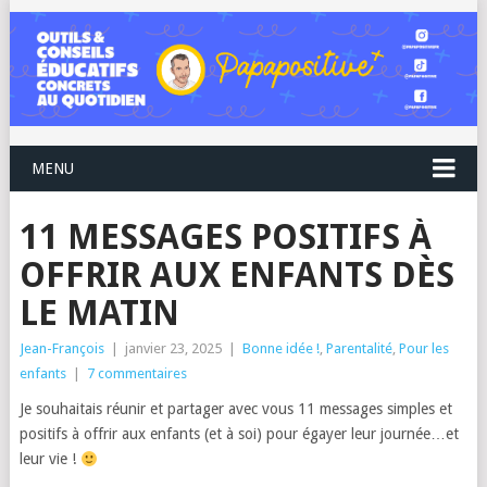
MENU
11 MESSAGES POSITIFS À
OFFRIR AUX ENFANTS DÈS
LE MATIN
Jean-François
|
janvier 23, 2025
|
Bonne idée !
,
Parentalité
,
Pour les
enfants
|
7 commentaires
Je souhaitais réunir et partager avec vous 11 messages simples et
positifs à offrir aux enfants (et à soi) pour égayer leur journée…et
leur vie !