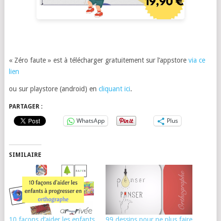
« Zéro faute » est à télécharger gratuitement sur l’appstore
via ce
lien
ou sur playstore (android) en
cliquant ici
.
PARTAGER :
WhatsApp
Plus
SIMILAIRE
10 façons d’aider les enfants
99 dessins pour ne plus faire