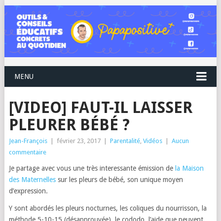
MENU
[VIDEO] FAUT-IL LAISSER
PLEURER BÉBÉ ?
Jean-François
|
février 23, 2017
|
Parentalité
,
Vidéos
|
Aucun
commentaire
Je partage avec vous une très interessante émission de
la Maison
des Maternelles
sur les pleurs de bébé, son unique moyen
d’expression.
Y sont abordés les pleurs nocturnes, les coliques du nourrisson, la
méthode 5-10-15 (désapprouvée), le cododo, l’aide que peuvent