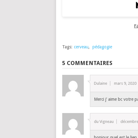
F
Tags:
cerveau
,
pédagogie
5 COMMENTAIRES
Dulaine
mars 9, 2020
Merci j’ aime bc votre
du Vigneau
décembre
bonjour quel est le lie