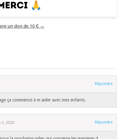
aire un don de 10 € →
Répondre
 page ça commence à m aider avec mes enfants.
Répondre
 2, 2020
n pour la prochaine video qui concerne les manieres d