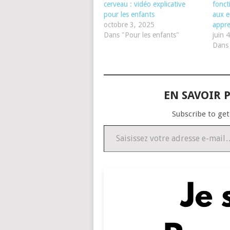
cerveau : vidéo explicative
fonct
pour les enfants
aux e
octobre 3, 2025
appre
Dans "Pour les enfants"
juin 
Dans 
EN SAVOIR P
Subscribe to get
Saisissez votre adresse e-mail…