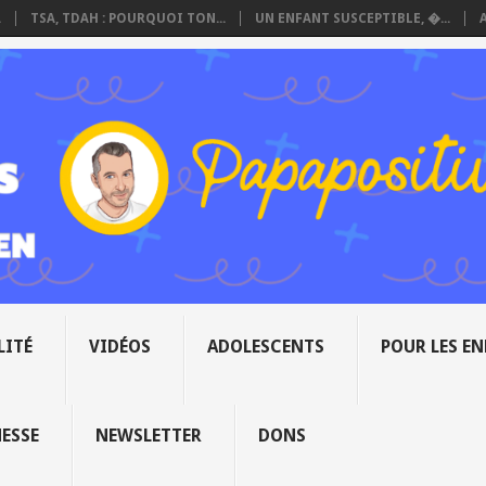
.
TSA, TDAH : POURQUOI TON...
UN ENFANT SUSCEPTIBLE, �...
LITÉ
VIDÉOS
ADOLESCENTS
POUR LES E
NESSE
NEWSLETTER
DONS