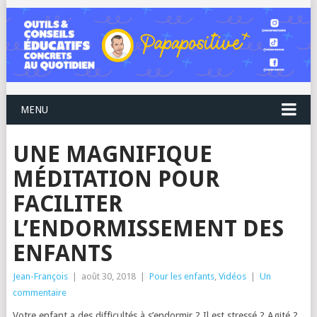
MENU
UNE MAGNIFIQUE
MÉDITATION POUR
FACILITER
L’ENDORMISSEMENT DES
ENFANTS
Jean-François
|
août 30, 2018
|
Pour les enfants
,
Vidéos
|
Un
commentaire
Votre enfant a des difficultés à s’endormir ? Il est stressé ? Agité ?