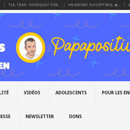
.
TSA, TDAH : POURQUOI TON...
UN ENFANT SUSCEPTIBLE, �...
LITÉ
VIDÉOS
ADOLESCENTS
POUR LES E
NESSE
NEWSLETTER
DONS