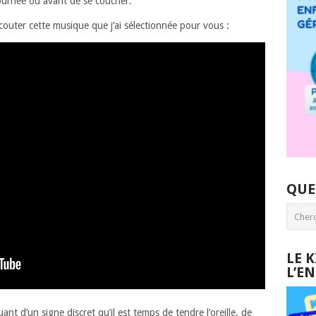
journée ou avant de se coucher.
outer cette musique que j’ai sélectionnée pour vous :
QUE
LE 
L’E
ant d’un signe discret qu’il est temps de tendre l’oreille, de