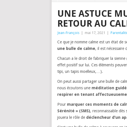
UNE ASTUCE MU
RETOUR AU CAL
Jean-François
|
mai 17, 2021
|
Parentalit
Ce que je nomme calme est un état de sé
une bulle de calme
, il est nécessaire
Chacun a le droit de fabriquer la sienne
effet positif sur lui. Ces éléments peu
tipi, un tapis moelleux,…).
On peut aussi partager une bulle de calm
nous écoutons une
méditation guid
respirer en tenant affectueuseme
Pour
marquer ces moments de ca
Sérénité » (SMS)
, reconnaissable dès s
jouera le rôle de
déclencheur d’un ap