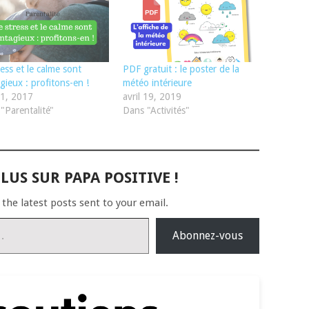
ress et le calme sont
PDF gratuit : le poster de la
gieux : profitons-en !
météo intérieure
11, 2017
avril 19, 2019
"Parentalité"
Dans "Activités"
LUS SUR PAPA POSITIVE !
 the latest posts sent to your email.
Abonnez-vous