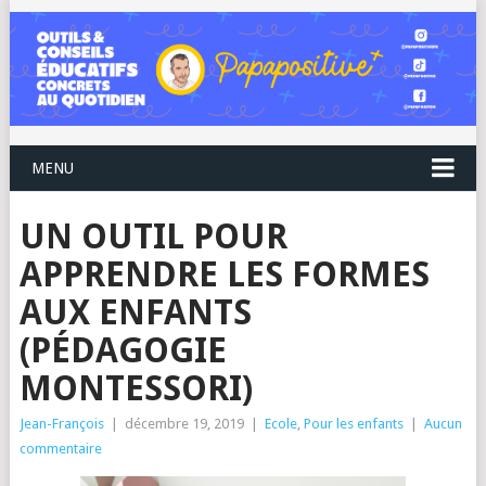
MENU
UN OUTIL POUR
APPRENDRE LES FORMES
AUX ENFANTS
(PÉDAGOGIE
MONTESSORI)
Jean-François
|
décembre 19, 2019
|
Ecole
,
Pour les enfants
|
Aucun
commentaire