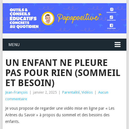
MENU
UN ENFANT NE PLEURE
PAS POUR RIEN (SOMMEIL
ET BESOIN)
Jean-François
|
janvier 2, 2025
|
Parentalité
,
Vidéos
|
Aucun
commentaire
Je vous propose de regarder une vidéo mise en ligne par « Les
Arènes du Savoir » à propos du sommeil et des besoins des
enfants.