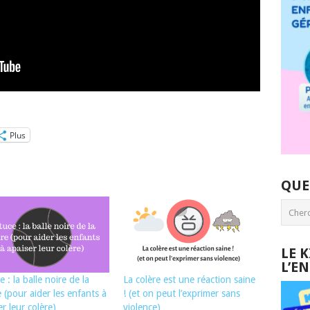
Plus
QUE
LE 
L’E
 : la balle noire de la
La colère est une réaction saine
e (pour aider les enfants à
! (et on peut l’exprimer sans
er leur colère)
violence)