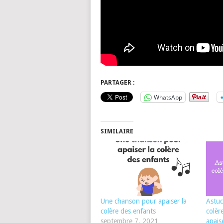
PARTAGER :
WhatsApp
SIMILAIRE
Une chanson pour apaiser la
Astuce
colère des enfants
colèr
septembre 7, 2021
apais