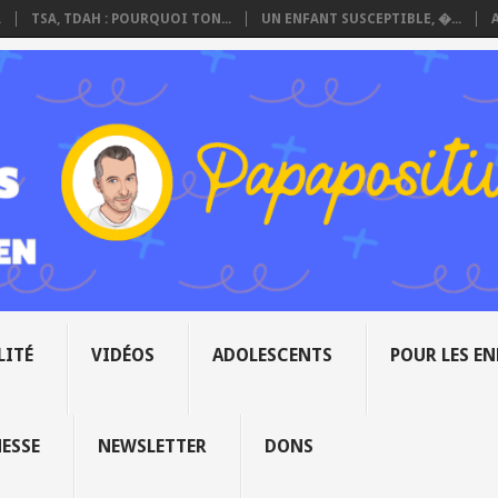
.
TSA, TDAH : POURQUOI TON...
UN ENFANT SUSCEPTIBLE, �...
LITÉ
VIDÉOS
ADOLESCENTS
POUR LES E
NESSE
NEWSLETTER
DONS