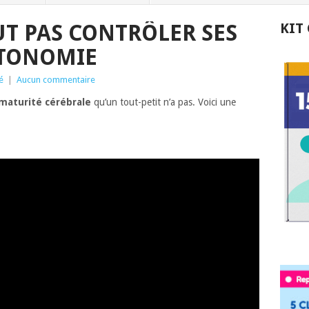
UT PAS CONTRÔLER SES
KIT
UTONOMIE
é
|
Aucun commentaire
maturité cérébrale
qu’un tout-petit n’a pas. Voici une