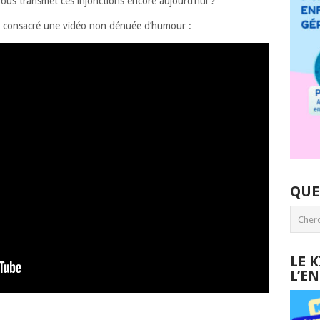
vous transmet ces injonctions encore aujourd’hui ?
urs consacré une vidéo non dénuée d’humour :
QUE
LE 
L’E