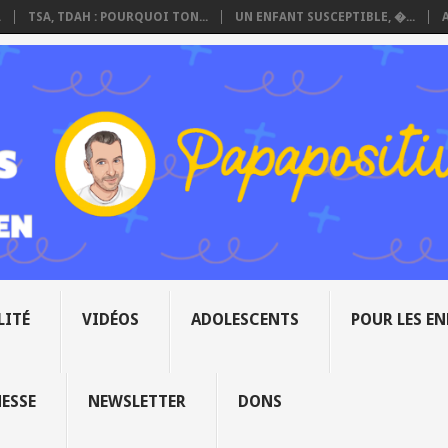
.
TSA, TDAH : POURQUOI TON...
UN ENFANT SUSCEPTIBLE, �...
LITÉ
VIDÉOS
ADOLESCENTS
POUR LES E
NESSE
NEWSLETTER
DONS