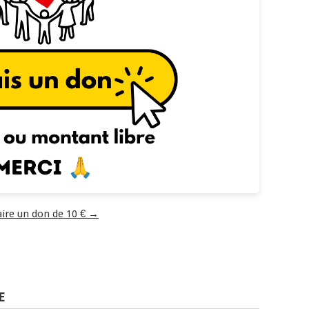
aire un don de 10 € →
E