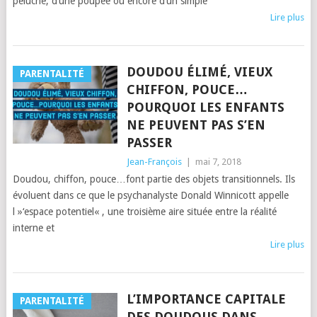
peluche, d’une poupée ou encore d’un simple
Lire plus
DOUDOU ÉLIMÉ, VIEUX
PARENTALITÉ
CHIFFON, POUCE…
POURQUOI LES ENFANTS
NE PEUVENT PAS S’EN
PASSER
Jean-François
|
mai 7, 2018
Doudou, chiffon, pouce…font partie des objets transitionnels. Ils
évoluent dans ce que le psychanalyste Donald Winnicott appelle
l »‘espace potentiel« , une troisième aire située entre la réalité
interne et
Lire plus
L’IMPORTANCE CAPITALE
PARENTALITÉ
DES DOUDOUS DANS