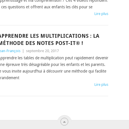
pprentissage et ma compréhension ? Ces 4 vidéos répondent
 ces questions et offrent aux enfants les clés pour se
Lire plus
APPRENDRE LES MULTIPLICATIONS : LA
MÉTHODE DES NOTES POST-IT® !
ean-François
|
septembre 20, 2017
pprendre les tables de multiplication peut rapidement devenir
ne épreuve très désagréable pour les enfants et les parents.
e vous invite aujourd’hui à découvrir une méthode qui facilite
grandement
Lire plus