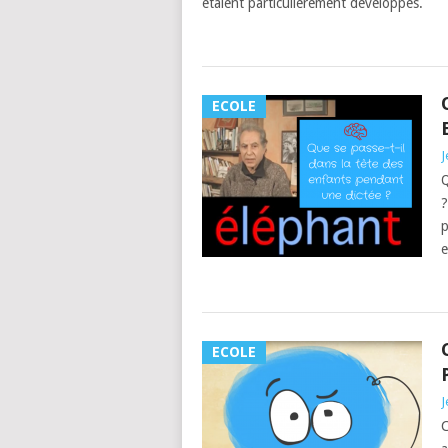
étaient particulièrement développés.
ECOLE
J
Q
?
p
ECOLE
J
C