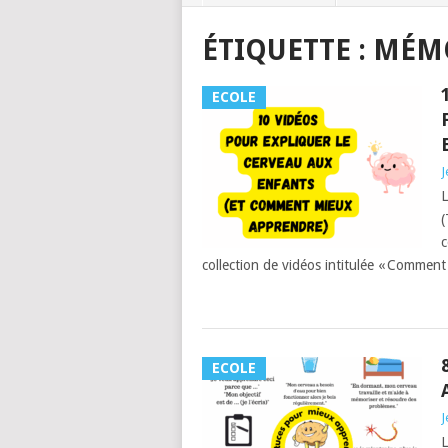
ÉTIQUETTE :
MÉM
ECOLE
J
L
(
c
collection de vidéos intitulée « Comment 
ECOLE
J
L