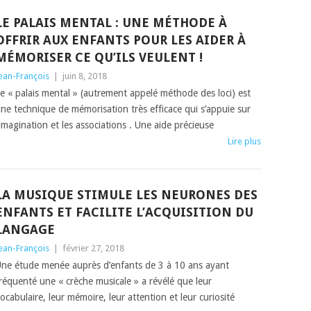
LE PALAIS MENTAL : UNE MÉTHODE À
OFFRIR AUX ENFANTS POUR LES AIDER À
MÉMORISER CE QU’ILS VEULENT !
ean-François
|
juin 8, 2018
e « palais mental » (autrement appelé méthode des loci) est
ne technique de mémorisation très efficace qui s’appuie sur
’imagination et les associations . Une aide précieuse
Lire plus
LA MUSIQUE STIMULE LES NEURONES DES
ENFANTS ET FACILITE L’ACQUISITION DU
LANGAGE
ean-François
|
février 27, 2018
ne étude menée auprès d’enfants de 3 à 10 ans ayant
réquenté une « crèche musicale » a révélé que leur
ocabulaire, leur mémoire, leur attention et leur curiosité