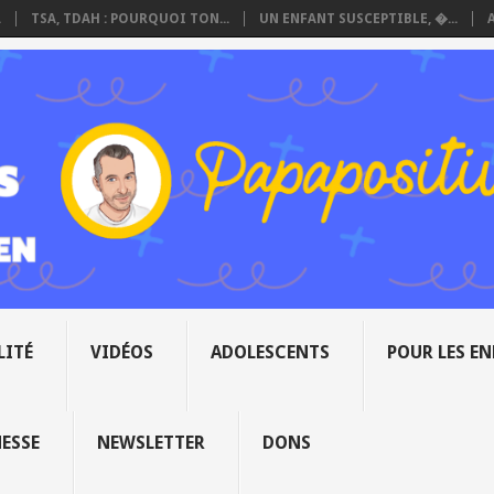
.
TSA, TDAH : POURQUOI TON...
UN ENFANT SUSCEPTIBLE, �...
LITÉ
VIDÉOS
ADOLESCENTS
POUR LES E
NESSE
NEWSLETTER
DONS