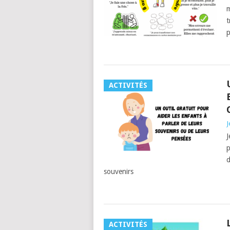
m
t
p
ACTIVITÉS
J
J
p
d
souvenirs
ACTIVITÉS