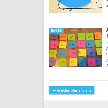
a
à
ECOLE
J
A
u
J
POSTS
Articles plus anciens
NAVIGATION