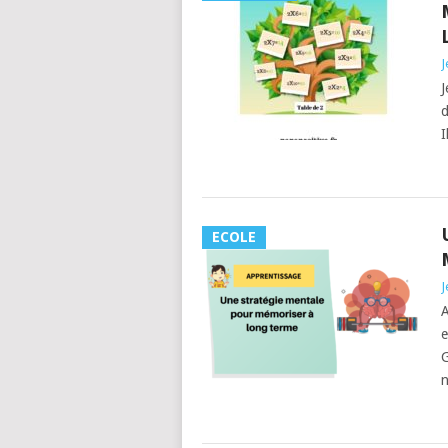
J
J
d
I
ECOLE
J
A
e
G
n