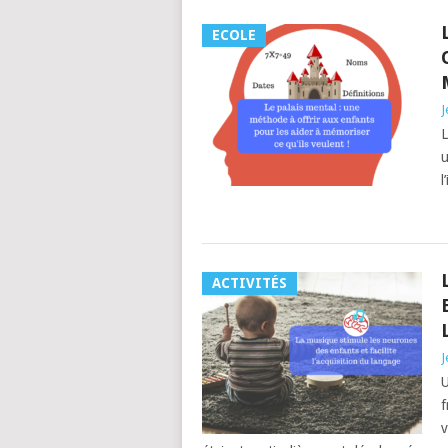
ECOLE
J
L
u
l
ACTIVITÉS
J
U
f
v