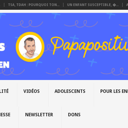
.
TSA, TDAH : POURQUOI TON...
UN ENFANT SUSCEPTIBLE, �...
LITÉ
VIDÉOS
ADOLESCENTS
POUR LES E
NESSE
NEWSLETTER
DONS