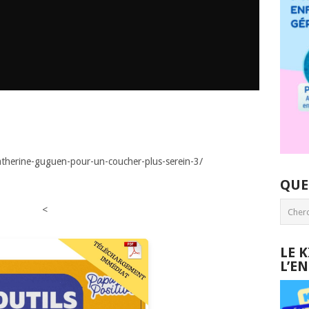
-catherine-guguen-pour-un-coucher-plus-serein-3/
QUE
<
LE 
L’E