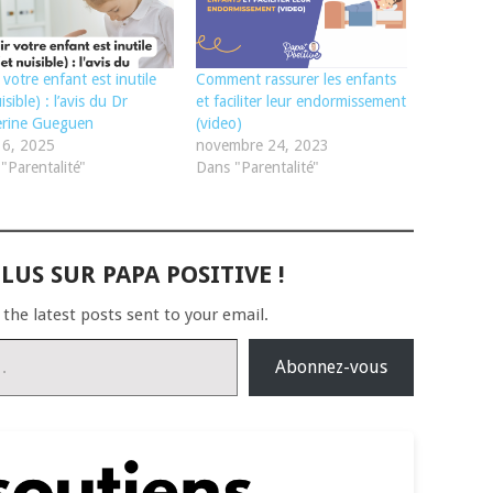
 votre enfant est inutile
Comment rassurer les enfants
isible) : l’avis du Dr
et faciliter leur endormissement
erine Gueguen
(video)
t 6, 2025
novembre 24, 2023
"Parentalité"
Dans "Parentalité"
LUS SUR PAPA POSITIVE !
 the latest posts sent to your email.
Abonnez-vous