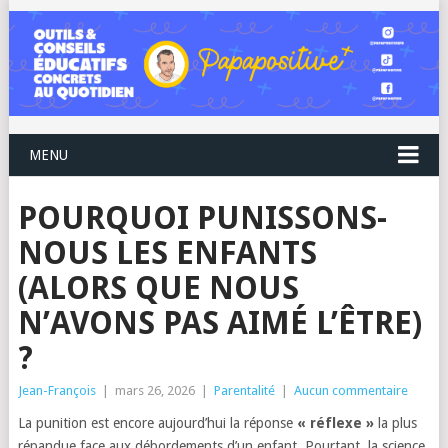
MENU
POURQUOI PUNISSONS-
NOUS LES ENFANTS
(ALORS QUE NOUS
N’AVONS PAS AIMÉ L’ÊTRE)
?
Jean-François
|
mars 26, 2026
|
Parentalité
|
Aucun commentaire
La punition est encore aujourd’hui la réponse
« réflexe »
la plus
répandue face aux débordements d’un enfant. Pourtant, la science