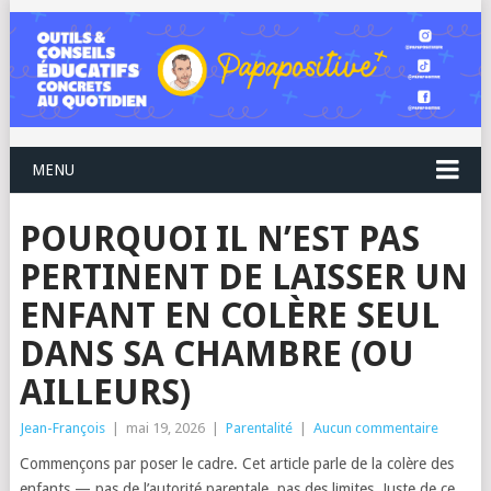
MENU
POURQUOI IL N’EST PAS
PERTINENT DE LAISSER UN
ENFANT EN COLÈRE SEUL
DANS SA CHAMBRE (OU
AILLEURS)
Jean-François
|
mai 19, 2026
|
Parentalité
|
Aucun commentaire
Commençons par poser le cadre. Cet article parle de la colère des
enfants — pas de l’autorité parentale, pas des limites. Juste de ce