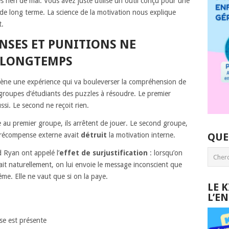
tes rien de mal. Vous avez juste utilisé un outil conçu pour une
de long terme. La science de la motivation nous explique
t.
SES ET PUNITIONS NE
 LONGTEMPS
ène une expérience qui va bouleverser la compréhension de
groupes d’étudiants des puzzles à résoudre. Le premier
si. Le second ne reçoit rien.
 au premier groupe, ils arrêtent de jouer. Le second groupe,
 récompense externe avait
détruit
la motivation interne.
QUE
d Ryan ont appelé l’
effet de surjustification
: lorsqu’on
ait naturellement, on lui envoie le message inconscient que
même. Elle ne vaut que si on la paye.
LE 
L’E
se est présente