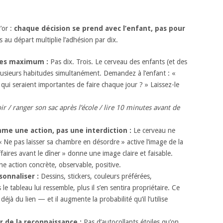
’or :
chaque décision se prend avec l’enfant, pas pour
au départ multiplie l’adhésion par dix.
des maximum :
Pas dix. Trois. Le cerveau des enfants (et des
plusieurs habitudes simultanément. Demandez à l’enfant : «
s qui seraient importantes de faire chaque jour ? » Laissez-le
ir / ranger son sac après l’école / lire 10 minutes avant de
e une action, pas une interdiction :
Le cerveau ne
« Ne pas laisser sa chambre en désordre » active l’image de la
ires avant le dîner » donne une image claire et faisable.
e action concrète, observable, positive.
sonnaliser :
Dessins, stickers, couleurs préférées,
le tableau lui ressemble, plus il s’en sentira propriétaire. Ce
éjà du lien — et il augmente la probabilité qu’il l’utilise
 de la reconnaissance :
Pas d’autocollants étoiles qu’on