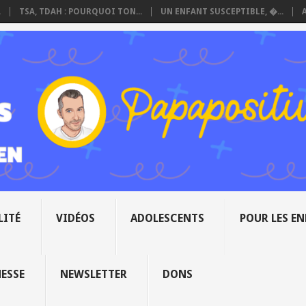
.
TSA, TDAH : POURQUOI TON...
UN ENFANT SUSCEPTIBLE, �...
LITÉ
VIDÉOS
ADOLESCENTS
POUR LES E
NESSE
NEWSLETTER
DONS