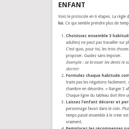
ENFANT
Voici le protocole en 6 étapes. La règle d
lui.
Ce qui semble prendre plus de temps 
Choisissez ensemble 3 habitu
adultes) ne peut pas travailler sur 
C’est quoi, pour toi, les trois chose
proposer. Guidez sans imposer.
Exemple : se brosser les dents le so
dormir
Formulez chaque habitude comm
traite pas les négations facilement. 
chambre en désordre. « Ranger 3 affa
Chaque ligne du tableau doit être un
Laissez l’enfant décorer et per
personnage favori dans le coin. Plus 
temps passé ensemble à le créer est d
vraiment.
Remplacez les récompenses par