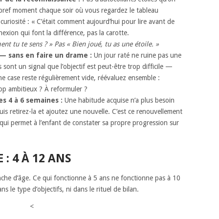
bref moment chaque soir où vous regardez le tableau
uriosité : « C’était comment aujourd’hui pour lire avant de
nexion qui font la différence, pas la carotte.
nt tu te sens ? » Pas « Bien joué, tu as une étoile. »
 — sans en faire un drame :
Un jour raté ne ruine pas une
 sont un signal que l’objectif est peut-être trop difficile —
ne case reste régulièrement vide, réévaluez ensemble :
Trop ambitieux ? À reformuler ?
es 4 à 6 semaines :
Une habitude acquise n’a plus besoin
is retirez-la et ajoutez une nouvelle. C’est ce renouvellement
t qui permet à l’enfant de constater sa propre progression sur
: 4 À 12 ANS
che d’âge. Ce qui fonctionne à 5 ans ne fonctionne pas à 10
 le type d’objectifs, ni dans le rituel de bilan.
<