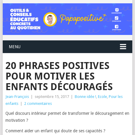
MENU
20 PHRASES POSITIVES
POUR MOTIVER LES
ENFANTS DÉCOURAGÉS
Jean-François
|
septembre 15, 2017
|
Bonne idée !
,
Ecole
,
Pour les
enfants
|
2 commentaires
Quel discours intérieur permet de transformer le découragement en
motivation ?
Comment aider un enfant qui doute de ses capacités ?