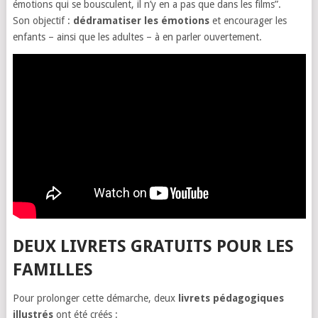
émotions qui se bousculent, il n’y en a pas que dans les films”.
Son objectif :
dédramatiser les émotions
et encourager les
enfants – ainsi que les adultes – à en parler ouvertement.
DEUX LIVRETS GRATUITS POUR LES
FAMILLES
Pour prolonger cette démarche, deux
livrets pédagogiques
illustrés
ont été créés :