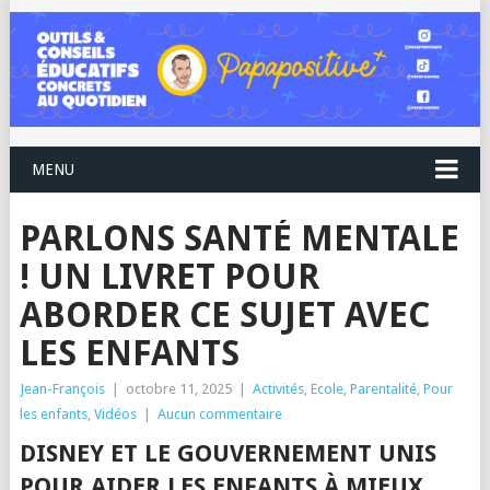
MENU
PARLONS SANTÉ MENTALE
! UN LIVRET POUR
ABORDER CE SUJET AVEC
LES ENFANTS
Jean-François
|
octobre 11, 2025
|
Activités
,
Ecole
,
Parentalité
,
Pour
les enfants
,
Vidéos
|
Aucun commentaire
DISNEY ET LE GOUVERNEMENT UNIS
POUR AIDER LES ENFANTS À MIEUX