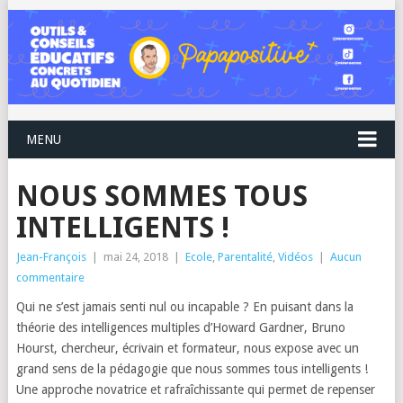
MENU
NOUS SOMMES TOUS
INTELLIGENTS !
Jean-François
|
mai 24, 2018
|
Ecole
,
Parentalité
,
Vidéos
|
Aucun
commentaire
Qui ne s’est jamais senti nul ou incapable ? En puisant dans la
théorie des intelligences multiples d’Howard Gardner, Bruno
Hourst, chercheur, écrivain et formateur, nous expose avec un
grand sens de la pédagogie que nous sommes tous intelligents !
Une approche novatrice et rafraîchissante qui permet de repenser