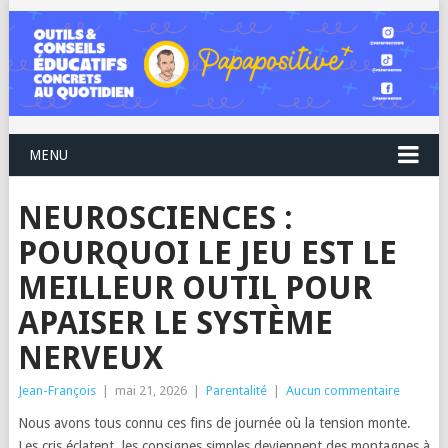
MENU
NEUROSCIENCES :
POURQUOI LE JEU EST LE
MEILLEUR OUTIL POUR
APAISER LE SYSTÈME
NERVEUX
Jean-François
|
mai 21, 2026
|
Parentalité
|
Aucun commentaire
Nous avons tous connu ces fins de journée où la tension monte.
Les cris éclatent, les consignes simples deviennent des montagnes à